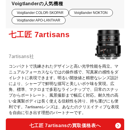
Voigtlanderの人気機種
Voigtlander COLOR-SKOPAR
Voigtlander NOKTON
Voigtlander APO-LANTHAR
七工匠 7artisans
7artisans社
コンパクトで洗練されたデザインと高い光学性能を両立。マ
ニュアルフォーカスならではの操作感で、写真家の感性をダ
イレクトに表現できます。明るい開放値と精密なレンズ設計
により、シャープで鮮明な描写と美しいボケ味を実現。広
角、標準、マクロまで多彩なラインナップで、日常のスナッ
プからポートレート、風景撮影まで幅広く対応。耐久性の高
い金属製ボディは長く使える信頼性を誇り、持ち運びにも便
利です。7artisansレンズは、あなたのクリエイティブな表現
を自由に引き出す理想のパートナーです。
七工匠 7artisansの買取価格表へ