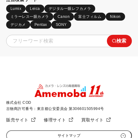
Lumix
Leica
デジタル一眼レフカメラ
ミラーレス一眼カメラ
Canon
富士フィルム
Nikon
デジカメ
Pentax
SONY
検索
株式会社 COD
古物商許可番号：東京都公安委員会 第306601505994号
販売サイト
修理サイト
買取サイト
サイトマップ