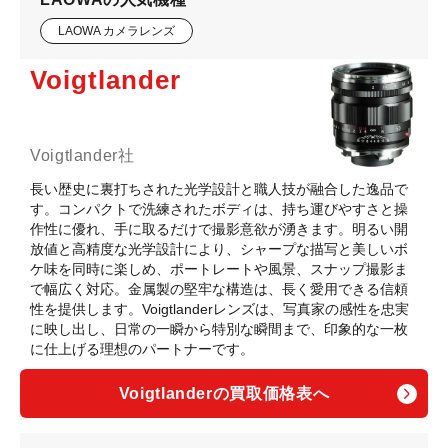
LAOWA カメラレンズ
Voigtlander
Voigtlander社
長い歴史に裏打ちされた光学設計と職人技が融合した逸品で
す。コンパクトで洗練されたボディは、持ち運びやすさと操
作性に優れ、手に取るだけで撮影意欲が湧きます。明るい開
放値と高精度な光学設計により、シャープな描写と美しいボ
ケ味を同時に楽しめ、ポートレートや風景、スナップ撮影ま
で幅広く対応。金属製の堅牢な構造は、長く愛用できる信頼
性を提供します。Voigtlanderレンズは、写真家の感性を忠実
に映し出し、日常の一瞬から特別な瞬間まで、印象的な一枚
に仕上げる理想のパートナーです。
Voigtlanderの買取価格表へ