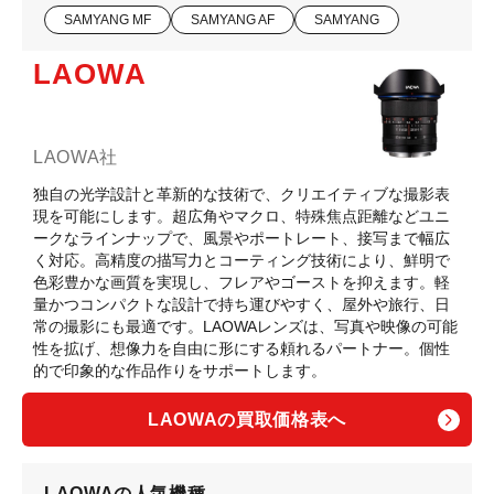
SAMYANG MF
SAMYANG AF
SAMYANG
LAOWA
LAOWA社
独自の光学設計と革新的な技術で、クリエイティブな撮影表
現を可能にします。超広角やマクロ、特殊焦点距離などユニ
ークなラインナップで、風景やポートレート、接写まで幅広
く対応。高精度の描写力とコーティング技術により、鮮明で
色彩豊かな画質を実現し、フレアやゴーストを抑えます。軽
量かつコンパクトな設計で持ち運びやすく、屋外や旅行、日
常の撮影にも最適です。LAOWAレンズは、写真や映像の可能
性を拡げ、想像力を自由に形にする頼れるパートナー。個性
的で印象的な作品作りをサポートします。
LAOWAの買取価格表へ
LAOWAの人気機種