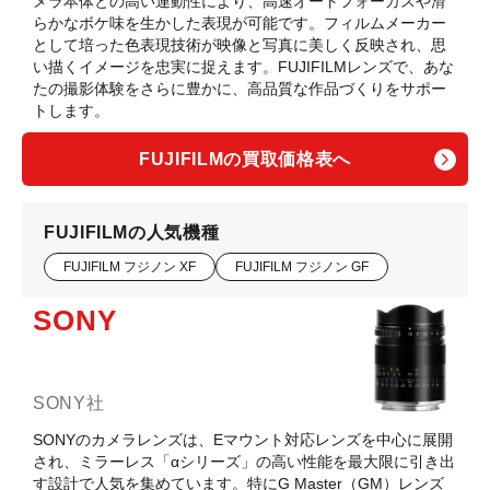
メラ本体との高い連動性により、高速オートフォーカスや滑
らかなボケ味を生かした表現が可能です。フィルムメーカー
として培った色表現技術が映像と写真に美しく反映され、思
い描くイメージを忠実に捉えます。FUJIFILMレンズで、あな
たの撮影体験をさらに豊かに、高品質な作品づくりをサポー
トします。
FUJIFILMの買取価格表へ
FUJIFILMの人気機種
FUJIFILM フジノン XF
FUJIFILM フジノン GF
SONY
SONY社
SONYのカメラレンズは、Eマウント対応レンズを中心に展開
され、ミラーレス「αシリーズ」の高い性能を最大限に引き出
す設計で人気を集めています。特にG Master（GM）レンズ