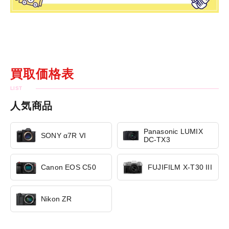
買取価格表
人気商品
Panasonic LUMIX
SONY α7R VI
DC-TX3
Canon EOS C50
FUJIFILM X-T30 III
Nikon ZR