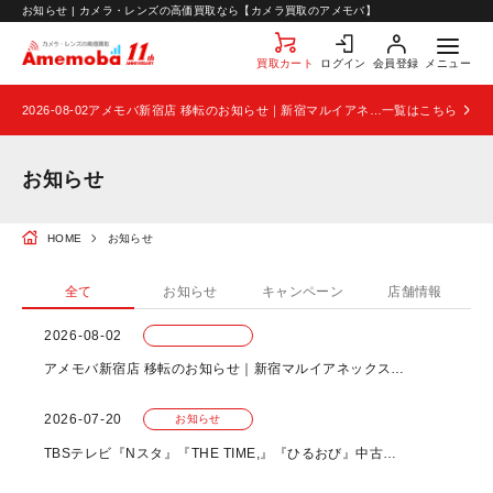
お知らせ
お知らせ | カメラ・レンズの高価買取なら【カメラ買取のアメモバ】
お問い合わせ
買取カート
ログイン
会員登録
メニュー
2026-08-02
アメモバ新宿店 移転のお知らせ｜新宿マルイアネックス2階から4階へ移転
一覧はこちら
お知らせ
HOME
お知らせ
全て
お知らせ
キャンペーン
店舗情報
2026-08-02
アメモバ新宿店 移転のお知らせ｜新宿マルイアネックス2階から4階へ移転
2026-07-20
お知らせ
TBSテレビ『Nスタ』『THE TIME,』『ひるおび』中古スマホ特集でアメモバが紹介されました