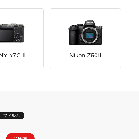
Y α7C II
Nikon Z50II
士フィルム
検索