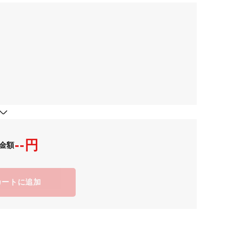
--円
金額
カートに追加