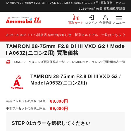
TAMRON 28-75mm F2.8 Di III VXD G2 / Model A063Z(ニコンZ用) 買取価格 | カメラ・レンズの高価買取なら【カメラ買取のアメモバ】
お知らせ
2026年08月06日 買取価格更新日
お問い合わせ
買取カート
ログイン
会員登録
メニュー
2026-08-02
アメモバ新宿店 移転のお知らせ｜新宿マルイアネックス2階から4階へ移転
一覧はこちら
TAMRON 28-75mm F2.8 Di III VXD G2 / Mode
l A063Z(ニコンZ用) 買取価格
HOME
交換レンズ買取価格表一覧
TAMRON カメラレンズ買取価格表一覧
TAMRON 28-75mm F2.8 Di III VXD G2 /
Model A063Z(ニコンZ用)
69,000円
新品フルセットの買取上限額
69,000円
中古フルセットの買取上限額
STEP 01
カラーを選択してください