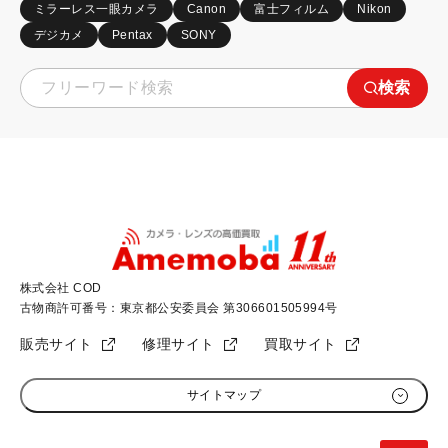
ミラーレス一眼カメラ
Canon
富士フィルム
Nikon
デジカメ
Pentax
SONY
検索
株式会社 COD
古物商許可番号：東京都公安委員会 第306601505994号
販売サイト
修理サイト
買取サイト
サイトマップ
初めての方へ
加盟店募集