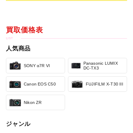
買取価格表
人気商品
Panasonic LUMIX
SONY α7R VI
DC-TX3
Canon EOS C50
FUJIFILM X-T30 III
Nikon ZR
ジャンル