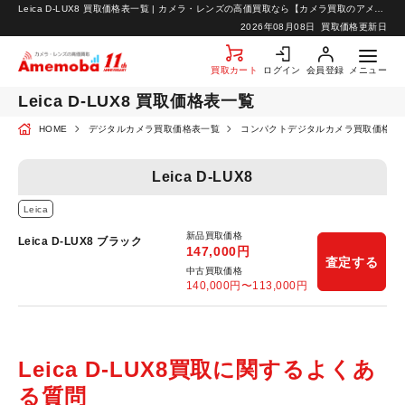
Leica D-LUX8 買取価格表一覧 | カメラ・レンズの高価買取なら【カメラ買取のアメモバ】
お知らせ
2026年08月08日
買取価格更新日
お問い合わせ
買取カート
ログイン
会員登録
メニュー
Leica D-LUX8 買取価格表一覧
HOME
デジタルカメラ買取価格表一覧
コンパクトデジタルカメラ買取価格表
Leica D-LUX8
Leica
新品買取価格
Leica D-LUX8 ブラック
147,000
円
査定する
中古買取価格
140,000
円〜
113,000
円
Leica D-LUX8買取に関するよくあ
る質問