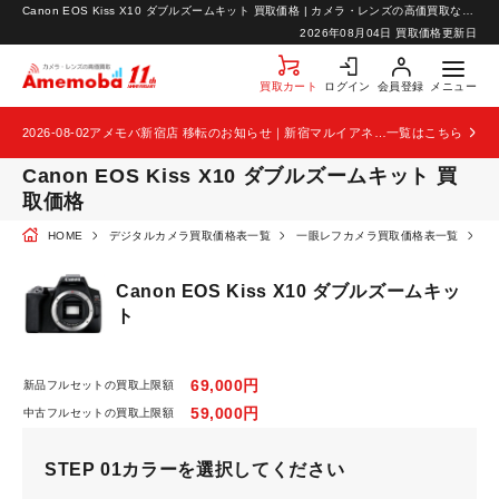
Canon EOS Kiss X10 ダブルズームキット 買取価格 | カメラ・レンズの高価買取なら【カメラ買取のアメモバ】
お知らせ
2026年08月04日 買取価格更新日
お問い合わせ
買取カート
ログイン
会員登録
メニュー
2026-08-02
アメモバ新宿店 移転のお知らせ｜新宿マルイアネックス2階から4階へ移転
一覧はこちら
Canon EOS Kiss X10 ダブルズームキット 買
取価格
HOME
デジタルカメラ買取価格表一覧
一眼レフカメラ買取価格表一覧
C
Canon EOS Kiss X10 ダブルズームキッ
ト
69,000円
新品フルセットの買取上限額
59,000円
中古フルセットの買取上限額
STEP 01
カラーを選択してください