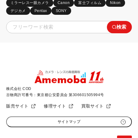
ミラーレス一眼カメラ
Canon
富士フィルム
Nikon
デジカメ
Pentax
SONY
検索
株式会社 COD
古物商許可番号：東京都公安委員会 第306601505994号
販売サイト
修理サイト
買取サイト
サイトマップ
初めての方へ
加盟店募集