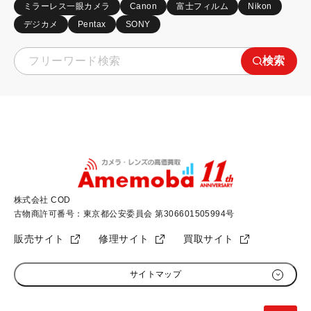
ミラーレス一眼カメラ
Canon
富士フィルム
Nikon
デジカメ
Pentax
SONY
検索
株式会社 COD
古物商許可番号：東京都公安委員会 第306601505994号
販売サイト
修理サイト
買取サイト
サイトマップ
初めての方へ
加盟店募集