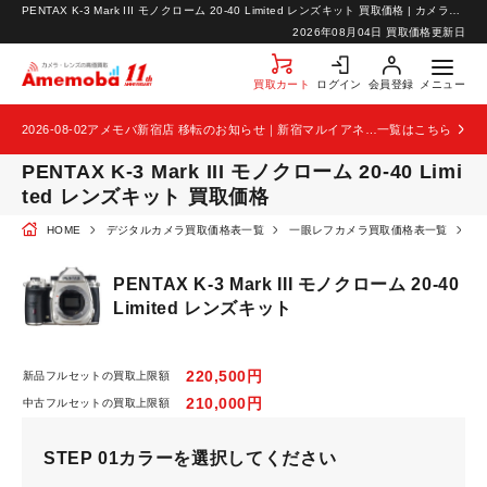
PENTAX K-3 Mark III モノクローム 20-40 Limited レンズキット 買取価格 | カメラ・レンズの高価買取なら【カメラ買取のアメモバ】
お知らせ
2026年08月04日 買取価格更新日
お問い合わせ
買取カート
ログイン
会員登録
メニュー
2026-08-02
アメモバ新宿店 移転のお知らせ｜新宿マルイアネックス2階から4階へ移転
一覧はこちら
PENTAX K-3 Mark III モノクローム 20-40 Limi
ted レンズキット 買取価格
HOME
デジタルカメラ買取価格表一覧
一眼レフカメラ買取価格表一覧
P
PENTAX K-3 Mark III モノクローム 20-40
Limited レンズキット
220,500円
新品フルセットの買取上限額
210,000円
中古フルセットの買取上限額
STEP 01
カラーを選択してください