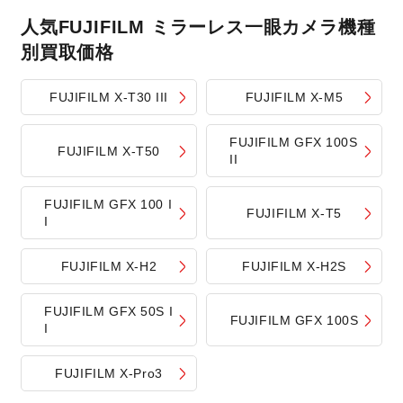
人気FUJIFILM ミラーレス一眼カメラ機種
別買取価格
FUJIFILM X-T30 III
FUJIFILM X-M5
FUJIFILM GFX 100S
FUJIFILM X-T50
II
FUJIFILM GFX 100 I
FUJIFILM X-T5
I
FUJIFILM X-H2
FUJIFILM X-H2S
FUJIFILM GFX 50S I
FUJIFILM GFX 100S
I
FUJIFILM X-Pro3