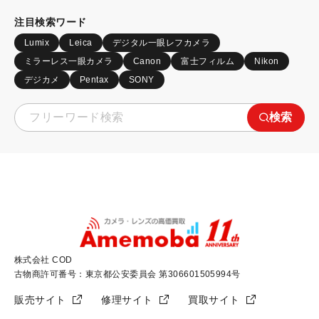
注目検索ワード
Lumix
Leica
デジタル一眼レフカメラ
ミラーレス一眼カメラ
Canon
富士フィルム
Nikon
デジカメ
Pentax
SONY
検索
株式会社 COD
古物商許可番号：東京都公安委員会 第306601505994号
販売サイト
修理サイト
買取サイト