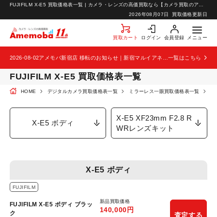
FUJIFILM X-E5 買取価格表一覧 | カメラ・レンズの高価買取なら【カメラ買取のアメモバ】
お知らせ
2026年08月07日
買取価格更新日
お問い合わせ
買取カート
ログイン
会員登録
メニュー
2026-08-02
アメモバ新宿店 移転のお知らせ｜新宿マルイアネックス2階から4階へ移転
一覧はこちら
FUJIFILM X-E5 買取価格表一覧
HOME
デジタルカメラ買取価格表一覧
ミラーレス一眼買取価格表一覧
F
X-E5 XF23mm F2.8 R
X-E5 ボディ
WRレンズキット
X-E5 ボディ
FUJIFILM
新品買取価格
FUJIFILM X-E5 ボディ ブラッ
140,000
円
ク
査定する