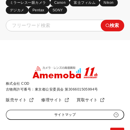
ミラーレス一眼カメラ
Canon
富士フィルム
Nikon
デジカメ
Pentax
SONY
検索
株式会社 COD
古物商許可番号：東京都公安委員会 第306601505994号
販売サイト
修理サイト
買取サイト
サイトマップ
初めての方へ
加盟店募集