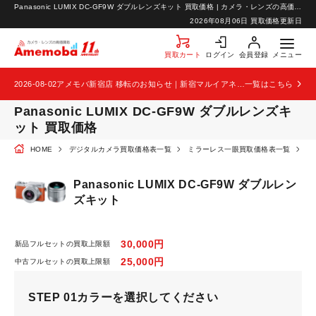
Panasonic LUMIX DC-GF9W ダブルレンズキット 買取価格 | カメラ・レンズの高価買取なら【カメラ買取のアメモバ】
お知らせ
2026年08月06日 買取価格更新日
お問い合わせ
買取カート
ログイン
会員登録
メニュー
2026-08-02
アメモバ新宿店 移転のお知らせ｜新宿マルイアネックス2階から4階へ移転
一覧はこちら
Panasonic LUMIX DC-GF9W ダブルレンズキ
ット 買取価格
HOME
デジタルカメラ買取価格表一覧
ミラーレス一眼買取価格表一覧
P
Panasonic LUMIX DC-GF9W ダブルレン
ズキット
30,000円
新品フルセットの買取上限額
25,000円
中古フルセットの買取上限額
STEP 01
カラーを選択してください