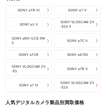
SONY α7R VI
SONY α7 V
SONY VLOGCAM ZV
SONY α1 II
-E10 II
SONY α9III ILCE-9M
SONY α7C II
3
SONY α7CR
SONY α6700
SONY VLOGCAM ZV
SONY α7R V
-E1
SONY VLOGCAM ZV
SONY α7 IV
-E10
人気デジタルカメラ製品別買取価格