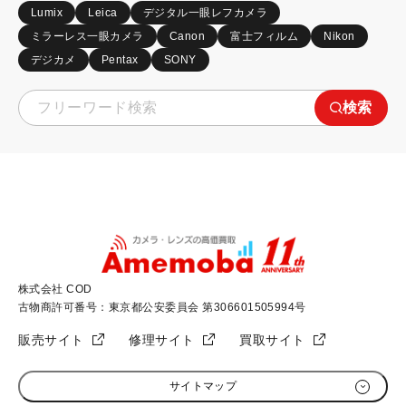
Lumix
Leica
デジタル一眼レフカメラ
ミラーレス一眼カメラ
Canon
富士フィルム
Nikon
デジカメ
Pentax
SONY
検索
株式会社 COD
古物商許可番号：東京都公安委員会 第306601505994号
販売サイト
修理サイト
買取サイト
サイトマップ