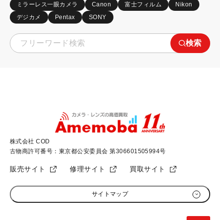
ミラーレス一眼カメラ
Canon
富士フィルム
Nikon
デジカメ
Pentax
SONY
検索
株式会社 COD
古物商許可番号：東京都公安委員会 第306601505994号
販売サイト
修理サイト
買取サイト
サイトマップ
初めての方へ
加盟店募集