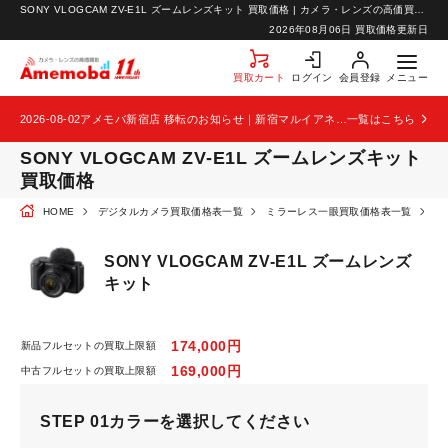
SONY VLOGCAM ZV-E1L ズームレンズキット 買取価格 | カメラ・レンズの高価買取なら【カメラ買取のアメモバ】
お知らせ
2026年08月06日 買取価格更新日
お問い合わせ
買取カート
ログイン
会員登録
メニュー
2026-08-02
アメモバ新宿店 移転のお知らせ｜新宿マルイアネックス2階から4階へ移転
一覧はこちら
SONY VLOGCAM ZV-E1L ズームレンズキット
買取価格
HOME
デジタルカメラ買取価格表一覧
ミラーレス一眼買取価格表一覧
S
SONY VLOGCAM ZV-E1L ズームレンズ
キット
174,000円
新品フルセットの買取上限額
169,000円
中古フルセットの買取上限額
STEP 01
カラーを選択してください