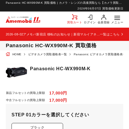
Panasonic HC-WX990M-K 買取価格 | カメラ・レンズの高価買取なら【カメラ買取のアメモバ】
お知らせ
2026年08月07日 買取価格更新日
お問い合わせ
買取カート
ログイン
会員登録
メニュー
2026-08-02
アメモバ新宿店 移転のお知らせ｜新宿マルイアネックス2階から4階へ移転
一覧はこちら
Panasonic HC-WX990M-K 買取価格
HOME
ビデオカメラ買取価格表一覧
Panasonic ビデオカメラ買取価格表一覧
Panasonic HC-WX990M-K
17,000円
新品フルセットの買取上限額
17,000円
中古フルセットの買取上限額
STEP 01
カラーを選択してください
ブラック