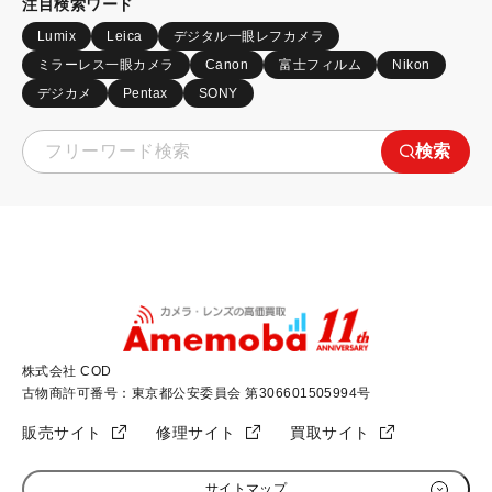
注目検索ワード
Lumix
Leica
デジタル一眼レフカメラ
ミラーレス一眼カメラ
Canon
富士フィルム
Nikon
デジカメ
Pentax
SONY
検索
株式会社 COD
古物商許可番号：東京都公安委員会 第306601505994号
販売サイト
修理サイト
買取サイト
サイトマップ