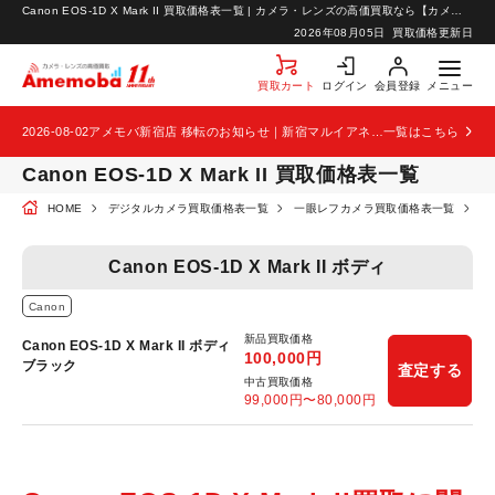
Canon EOS-1D X Mark II 買取価格表一覧 | カメラ・レンズの高価買取なら【カメラ買取のアメモバ】
お知らせ
2026年08月05日
買取価格更新日
お問い合わせ
買取カート
ログイン
会員登録
メニュー
2026-08-02
アメモバ新宿店 移転のお知らせ｜新宿マルイアネックス2階から4階へ移転
一覧はこちら
Canon EOS-1D X Mark II 買取価格表一覧
HOME
デジタルカメラ買取価格表一覧
一眼レフカメラ買取価格表一覧
C
Canon EOS-1D X Mark II ボディ
Canon
新品買取価格
Canon EOS-1D X Mark II ボディ
100,000
円
ブラック
査定する
中古買取価格
99,000
円〜
80,000
円