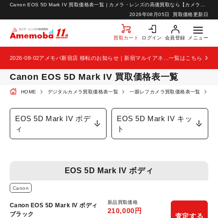
Canon EOS 5D Mark IV 買取価格表一覧 | カメラ・レンズの高価買取なら【カメラ買取のアメモバ】
お知らせ
2026年08月05日
買取価格更新日
お問い合わせ
買取カート
ログイン
会員登録
メニュー
2026-08-02
アメモバ新宿店 移転のお知らせ｜新宿マルイアネックス2階から4階へ移転
一覧はこちら
Canon EOS 5D Mark IV 買取価格表一覧
HOME
デジタルカメラ買取価格表一覧
一眼レフカメラ買取価格表一覧
C
EOS 5D Mark IV ボデ
EOS 5D Mark IV キッ
ィ
ト
EOS 5D Mark IV ボディ
Canon
新品買取価格
Canon EOS 5D Mark IV ボディ
210,000
円
ブラック
査定する