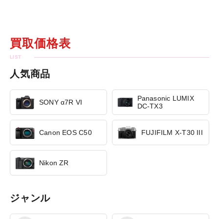
買取価格表
人気商品
Panasonic LUMIX
SONY α7R VI
DC-TX3
Canon EOS C50
FUJIFILM X-T30 III
Nikon ZR
ジャンル